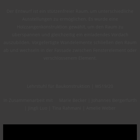
Der Entwurf ist ein stützenfreier Raum, um unterschiedliche
Ausstellungen zu ermöglichen. Es wurde eine
Holzzangenkonstruktion gewählt, um den Raum zu
überspannen und gleichzeitig ein einladendes Vordach
auszubilden. Vorgefertigte Wandelemente schließen den Raum
ab und wechseln in der Fassade zwischen Fensterelement oder
verschlossenem Element.
Lehrstuhl für Baukonstruktion | WS19/20
In Zusammenarbeit mit Marie Becker | Johannes Bergerfurth
| Jingli Luo | Tina Rahmani | Amelie Weber